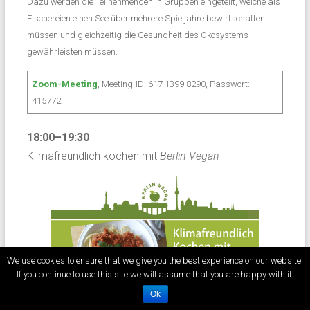
Dazu werden die Teilnehmenden in Gruppen eingeteilt, welche als
Fischereien einen See über mehrere Spieljahre bewirtschaften
müssen und gleichzeitig die Gesundheit des Ökosystems
gewährleisten müssen.
Zoom-Meeting
, Meeting-ID: 617 1399 8290, Passwort:
415772
18:00–19:30
Klimafreundlich kochen mit
Berlin Vegan
We use cookies to ensure that we give you the best experience on our website.
If you continue to use this site we will assume that you are happy with it.
Ok
Vegan zu leben ist der effektivste Beitrag zum Klimaschutz, den