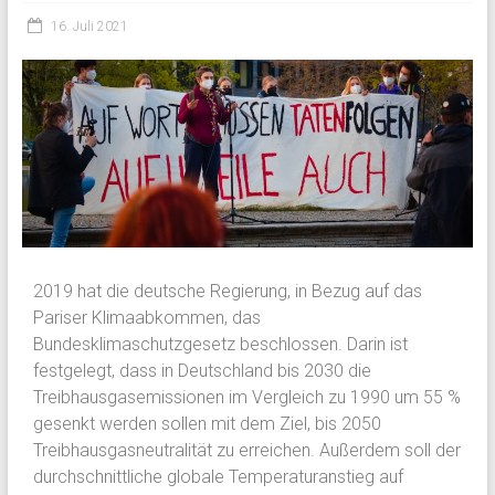
16. Juli 2021
2019 hat die deutsche Regierung, in Bezug auf das
Pariser Klimaabkommen, das
Bundesklimaschutzgesetz beschlossen. Darin ist
festgelegt, dass in Deutschland bis 2030 die
Treibhausgasemissionen im Vergleich zu 1990 um 55 %
gesenkt werden sollen mit dem Ziel, bis 2050
Treibhausgasneutralität zu erreichen. Außerdem soll der
durchschnittliche globale Temperaturanstieg auf