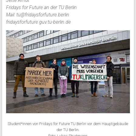
Jette Arndt
Fridays for Future an der TU Berlin
Mail: tu@fridaysforfuture.berlin
fridaysforfuture.guv.tu-berlin.de
Student*innen von Fridays for Future TU Berlin vor dem Hauptgebäude
der TU Berlin.
Foto: Lukas Stratmann