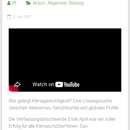
fff
Aktion
,
Allgemein
,
Bildung
5. Juli 2021
Wie gelingt Klimagerechtigkeit? Eine Lösungssuche
zwischen Aktivismus, Gerichtsurteil und globaler Politik
Die Verfassungsbeschwerde Ende April war ein voller
Erfolg für alle Klimaschützer*innen. Das