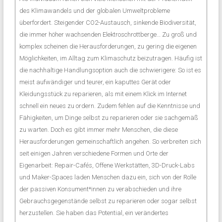
des Klimawandels und der globalen Umweltprobleme
überfordert. Steigender CO2-Austausch, sinkende Biodiversität,
die immer höher wachsenden Elektroschrottberge… Zu groß und
komplex scheinen die Herausforderungen, zu gering die eigenen
Möglichkeiten, im Alltag zum Klimaschutz beizutragen. Häufig ist
die nachhaltige Handlungsoption auch die schwierigere: So ist es
meist aufwändiger und teurer, ein kaputtes Gerät oder
Kleidungsstück zu reparieren, als mit einem Klick im Internet
schnell ein neues zu ordern. Zudem fehlen auf die Kenntnisse und
Fähigkeiten, um Dinge selbst zu reparieren oder sie sachgemäß
zu warten. Doch es gibt immer mehr Menschen, die diese
Herausforderungen gemeinschaftlich angehen. So verbreiten sich
seit einigen Jahren verschiedene Formen und Orte der
Eigenarbeit: Repair-Cafés, Offene Werkstätten, 3D-Druck-Labs
und Maker-Spaces laden Menschen dazu ein, sich von der Rolle
der passiven Konsument*innen zu verabschieden und ihre
Gebrauchsgegenstände selbst zu reparieren oder sogar selbst
herzustellen. Sie haben das Potential, ein verändertes